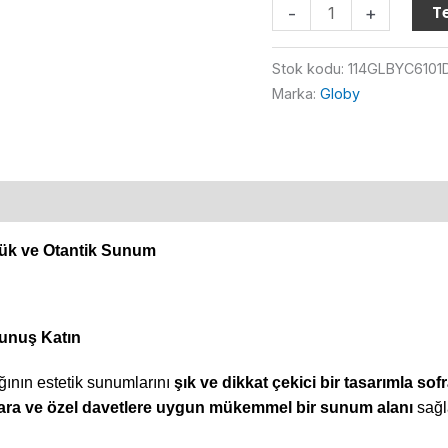
Globy
Te
-
+
Bambu
Gemi
Stok kodu:
114GLBYC6101
Sushi
Marka:
Globy
Tabağı
90x32
cm
adet
ük ve Otantik Sunum
kunuş Katın
ının estetik sunumlarını
şık ve dikkat çekici bir tasarımla sofr
ara ve özel davetlere uygun mükemmel bir sunum alanı
sağl