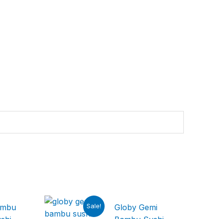
Sale!
ambu
Globy Gemi