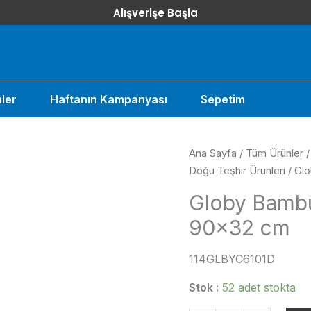
Alışverişe Başla
ler
Haftanın Kampanyası
Sepetim
Ana Sayfa
/
Tüm Ürünler
Doğu Teşhir Ürünleri
/ Gl
Globy Bambu
90×32 cm
114GLBYC6101D
Stok :
52 adet stokta