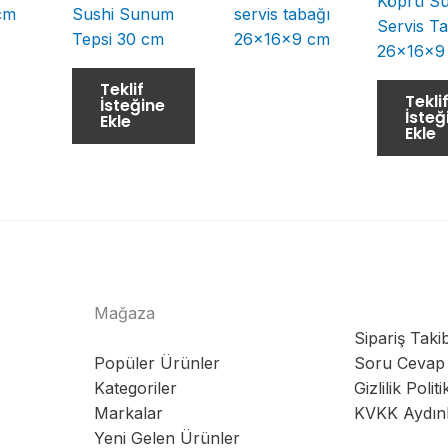
Köprü Su
Sushi Sunum
Servis T
Tepsi 30 cm
26x16x9
Teklif
Tekli
İsteğine
İsteğ
Ekle
Ekle
Mağaza
Sipariş Takib
Popüler Ürünler
Soru Cevap
Kategoriler
Gizlilik Politi
Markalar
KVKK Aydın
Yeni Gelen Ürünler