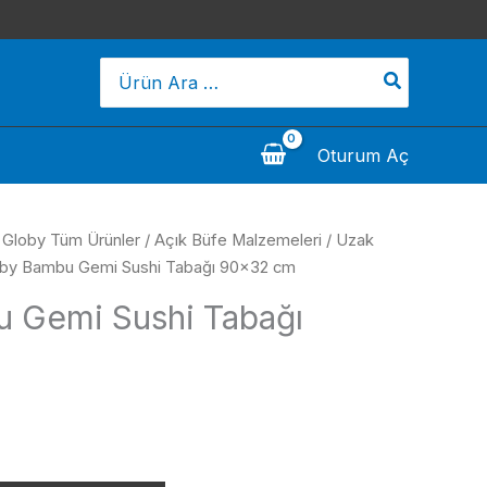
Search
for:
Oturum Aç
/
Globy Tüm Ürünler
/
Açık Büfe Malzemeleri
/
Uzak
oby Bambu Gemi Sushi Tabağı 90×32 cm
 Gemi Sushi Tabağı