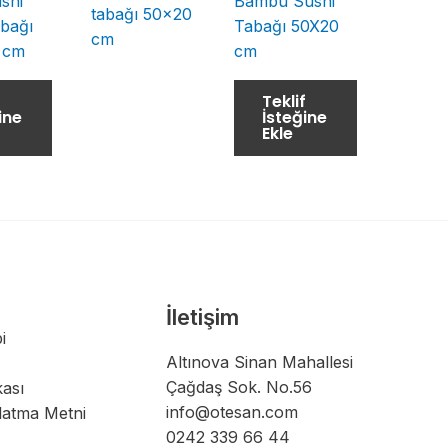
shi
Bambu Sushi
abağı
Tabağı 50X20
 cm
cm
f
Teklif
ine
İsteğine
Ekle
İletişim
i
Altınova Sinan Mahallesi
Çağdaş Sok. No.56
kası
info@otesan.com
latma Metni
0242 339 66 44