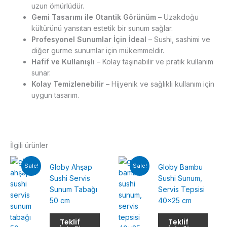
uzun ömürlüdür.
Gemi Tasarımı ile Otantik Görünüm
– Uzakdoğu
kültürünü yansıtan estetik bir sunum sağlar.
Profesyonel Sunumlar İçin İdeal
– Sushi, sashimi ve
diğer gurme sunumlar için mükemmeldir.
Hafif ve Kullanışlı
– Kolay taşınabilir ve pratik kullanım
sunar.
Kolay Temizlenebilir
– Hijyenik ve sağlıklı kullanım için
uygun tasarım.
İlgili ürünler
Sale!
Sale!
Globy Ahşap
Globy Bambu
Sushi Servis
Sushi Sunum,
Sunum Tabağı
Servis Tepsisi
50 cm
40×25 cm
Teklif
Teklif