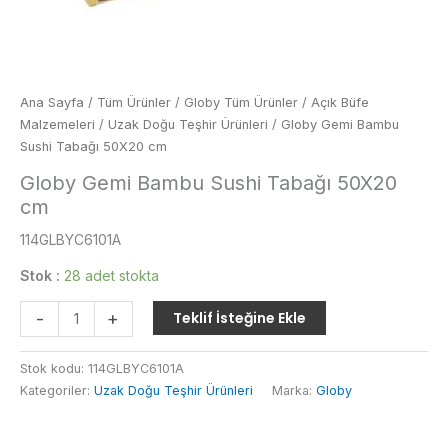
Ana Sayfa
/
Tüm Ürünler
/
Globy Tüm Ürünler
/
Açık Büfe
Malzemeleri
/
Uzak Doğu Teşhir Ürünleri
/ Globy Gemi Bambu
Sushi Tabağı 50X20 cm
Globy Gemi Bambu Sushi Tabağı 50X20
cm
114GLBYC6101A
Stok :
28 adet stokta
Globy
-
+
Teklif İsteğine Ekle
Gemi
Bambu
Stok kodu:
114GLBYC6101A
Sushi
Kategoriler:
Uzak Doğu Teşhir Ürünleri
Marka:
Globy
Tabağı
50X20
cm