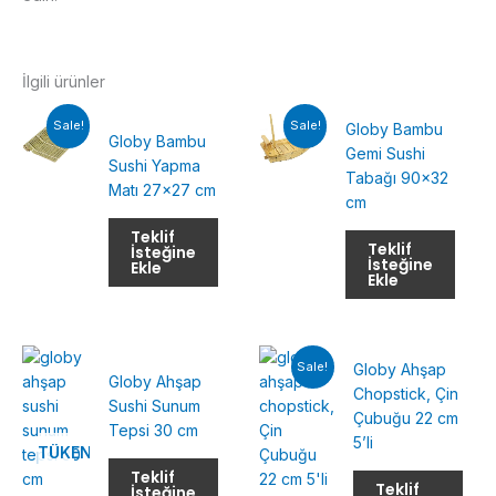
İlgili ürünler
Sale!
Sale!
Globy Bambu
Globy Bambu
Gemi Sushi
Sushi Yapma
Tabağı 90×32
Matı 27×27 cm
cm
Teklif
Teklif
İsteğine
İsteğine
Ekle
Ekle
Sale!
Globy Ahşap
Globy Ahşap
Chopstick, Çin
Sushi Sunum
Çubuğu 22 cm
Tepsi 30 cm
5’li
TÜKENMIŞ
Teklif
Teklif
İsteğine