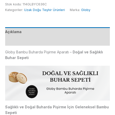
Buhar
Stok kodu:
114GLBYC636C
Sepeti
Kategoriler:
Uzak Doğu Teşhir Ürünleri
Marka:
Globy
25,4x10
cm
adet
Açıklama
Ek bilgi
Globy Bambu Buharda Pişirme Aparatı –
Doğal ve Sağlıklı
Buhar Sepeti
Sağlıklı ve Doğal Buharda Pişirme İçin Geleneksel Bambu
Sepeti