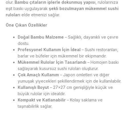
olur.
Bambu çıtaların iplerle dokunmuş yapısı
, rulolarınıza
eşit baskı uygulayarak
şekli bozulmayan mükemmel sushi
ruloları
elde etmenizi sağlar.
Öne Çıkan Özellikler
Doğal Bambu Malzeme
– Sağlıklı, dayanıklı ve çevre
dostu.
Profesyonel Kullanım İçin İdeal
– Sushi restoranları,
barlar ve büfeler için mükemmel bir ekipmandır.
Mükemmel Rulolar İçin Tasarlandı
– Homojen baskı
sağlayarak kusursuz sushi ruloları oluşturur.
Çok Amaçlı Kullanım
– Japon omletleri ve diğer
yumuşak yiyecekleri şekillendirmek için de kullanılabilir.
Kullanışlı Boyut
– 27×27 cm genişliğiyle küçük ve
büyük rulolar için idealdir.
Kompakt ve Katlanabilir
– Kolay saklama ve
taşınabilirlik sağlar.