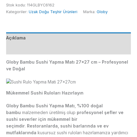
Sushi
Stok kodu:
114GLBYC6162
Yapma
Kategoriler:
Uzak Doğu Teşhir Ürünleri
Marka:
Globy
Matı
27x27
cm
adet
Açıklama
Ek bilgi
Globy Bambu Sushi Yapma Matı 27×27 cm – Profesyonel
ve Doğal
Mükemmel Sushi Ruloları Hazırlayın
Globy Bambu Sushi Yapma Matı
,
%100 doğal
bambu
malzemeden üretilmiş olup
profesyonel şefler ve
sushi severler için mükemmel bir
seçimdir
.
Restoranlarda, sushi barlarında ve ev
mutfaklarında
kusursuz sushi ruloları hazırlamanıza yardımcı