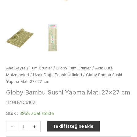
Ana Sayfa
/
Tüm Ürünler
/
Globy Tüm Ürünler
/
Açık Büfe
Malzemeleri
/
Uzak Doğu Teşhir Ürünleri
/ Globy Bambu Sushi
Yapma Matı 27×27 cm
Globy Bambu Sushi Yapma Matı 27×27 cm
114GLBYC6162
Stok :
3958 adet stokta
Globy
-
+
Teklif İsteğine Ekle
Bambu