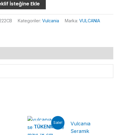
klif İsteğine Ekle
222CB
Kategoriler:
Vulcania
Marka:
VULCANIA
Sale!
Vulcanıa
TÜKENMIŞ
Seramik