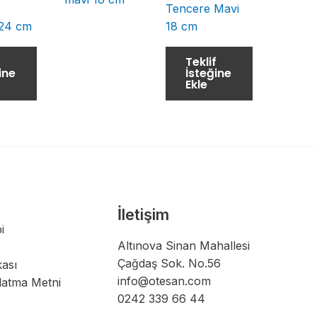
Tencere Mavi
24 cm
18 cm
f
Teklif
ine
İsteğine
Ekle
İletişim
i
Altınova Sinan Mahallesi
Çağdaş Sok. No.56
kası
info@otesan.com
latma Metni
0242 339 66 44