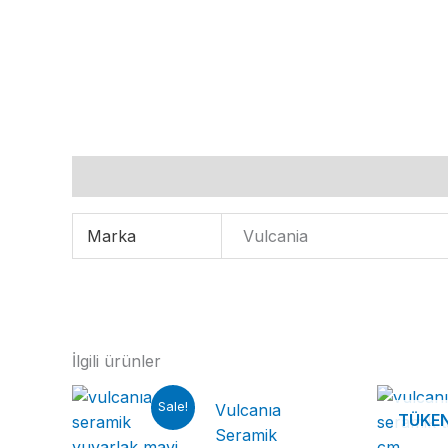
Ek bilgi
Marka
Vulcania
İlgili ürünler
Sale!
Vulcanıa
TÜKE
Seramik