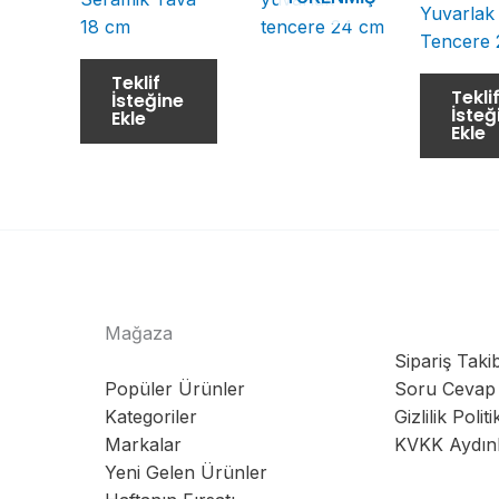
Yuvarlak
18 cm
Tencere 
Teklif
Tekli
İsteğine
İsteğ
Ekle
Ekle
Mağaza
Sipariş Takib
Popüler Ürünler
Soru Cevap
Kategoriler
Gizlilik Politi
Markalar
KVKK Aydın
Yeni Gelen Ürünler