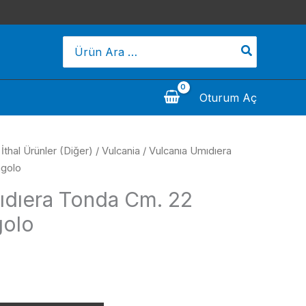
Search
for:
Oturum Aç
/
İthal Ürünler (Diğer)
/
Vulcania
/ Vulcanıa Umıdıera
ngolo
ıdıera Tonda Cm. 22
golo