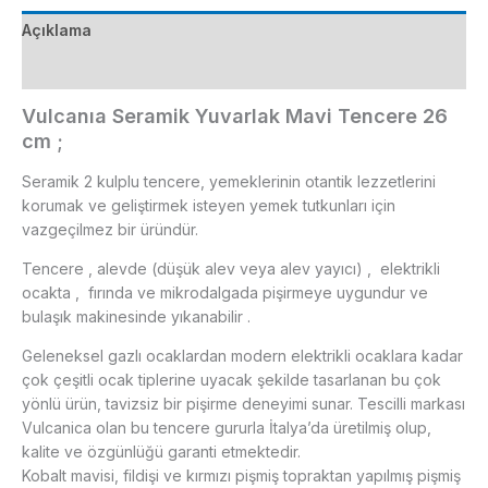
adet
Açıklama
Ek bilgi
Vulcanıa Seramik Yuvarlak Mavi Tencere 26
cm ;
Seramik 2 kulplu tencere, yemeklerinin otantik lezzetlerini
korumak ve geliştirmek isteyen yemek tutkunları için
vazgeçilmez bir üründür.
Tencere , alevde (düşük alev veya alev yayıcı) , elektrikli
ocakta , fırında ve mikrodalgada pişirmeye uygundur ve
bulaşık makinesinde yıkanabilir .
Geleneksel gazlı ocaklardan modern elektrikli ocaklara kadar
çok çeşitli ocak tiplerine uyacak şekilde tasarlanan bu çok
yönlü ürün, tavizsiz bir pişirme deneyimi sunar. Tescilli markası
Vulcanica olan bu tencere gururla İtalya’da üretilmiş olup,
kalite ve özgünlüğü garanti etmektedir.
Kobalt mavisi, fildişi ve kırmızı pişmiş topraktan yapılmış pişmiş