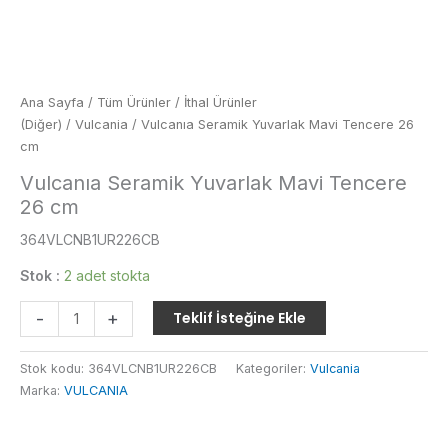
Ana Sayfa
/
Tüm Ürünler
/
İthal Ürünler
(Diğer)
/
Vulcania
/ Vulcanıa Seramik Yuvarlak Mavi Tencere 26
cm
Vulcanıa Seramik Yuvarlak Mavi Tencere
26 cm
364VLCNB1UR226CB
Stok :
2 adet stokta
Vulcanıa
-
+
Teklif İsteğine Ekle
Seramik
Yuvarlak
Stok kodu:
364VLCNB1UR226CB
Kategoriler:
Vulcania
Mavi
Marka:
VULCANIA
Tencere
26
cm