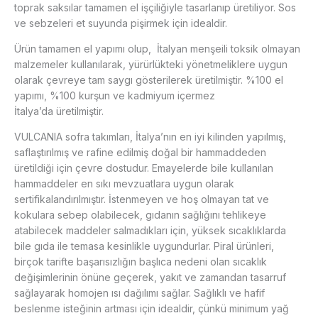
toprak saksılar tamamen el işçiliğiyle tasarlanıp üretiliyor. Sos
ve sebzeleri et suyunda pişirmek için idealdir.
Ürün tamamen el yapımı olup, İtalyan menşeili toksik olmayan
malzemeler kullanılarak, yürürlükteki yönetmeliklere uygun
olarak çevreye tam saygı gösterilerek üretilmiştir. %100 el
yapımı, %100 kurşun ve kadmiyum içermez
İtalya’da üretilmiştir.
VULCANIA sofra takımları, İtalya’nın en iyi kilinden yapılmış,
saflaştırılmış ve rafine edilmiş doğal bir hammaddeden
üretildiği için çevre dostudur. Emayelerde bile kullanılan
hammaddeler en sıkı mevzuatlara uygun olarak
sertifikalandırılmıştır. İstenmeyen ve hoş olmayan tat ve
kokulara sebep olabilecek, gıdanın sağlığını tehlikeye
atabilecek maddeler salmadıkları için, yüksek sıcaklıklarda
bile gıda ile temasa kesinlikle uygundurlar. Piral ürünleri,
birçok tarifte başarısızlığın başlıca nedeni olan sıcaklık
değişimlerinin önüne geçerek, yakıt ve zamandan tasarruf
sağlayarak homojen ısı dağılımı sağlar. Sağlıklı ve hafif
beslenme isteğinin artması için idealdir, çünkü minimum yağ