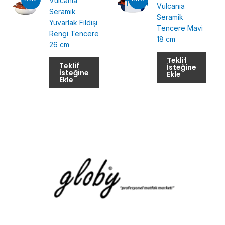
Vulcanıa
TÜKENMIŞ
Vulcanıa
Seramik
Seramik
Yuvarlak Fildişi
Tencere Mavi
Rengi Tencere
18 cm
26 cm
Teklif
Teklif
İsteğine
İsteğine
Ekle
Ekle