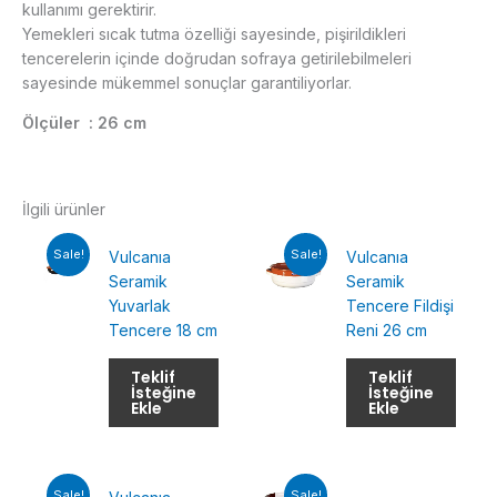
kullanımı gerektirir.
Yemekleri sıcak tutma özelliği sayesinde, pişirildikleri
tencerelerin içinde doğrudan sofraya getirilebilmeleri
sayesinde mükemmel sonuçlar garantiliyorlar.
Ölçüler : 26 cm
İlgili ürünler
Sale!
Sale!
Vulcanıa
Vulcanıa
Seramik
Seramik
Yuvarlak
Tencere Fildişi
Tencere 18 cm
Reni 26 cm
Teklif
Teklif
İsteğine
İsteğine
Ekle
Ekle
Sale!
Sale!