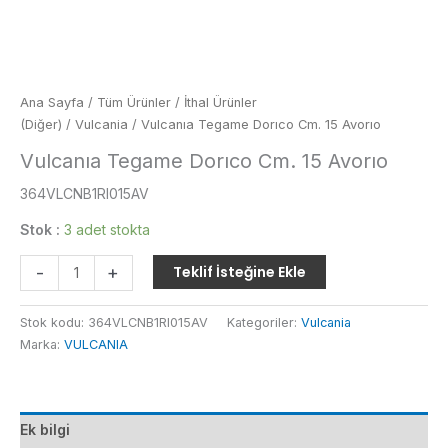
Ana Sayfa
/
Tüm Ürünler
/
İthal Ürünler
(Diğer)
/
Vulcania
/ Vulcanıa Tegame Dorıco Cm. 15 Avorıo
Vulcanıa Tegame Dorıco Cm. 15 Avorıo
364VLCNB1RI015AV
Stok :
3 adet stokta
Vulcanıa
-
+
Teklif İsteğine Ekle
Tegame
Dorıco
Stok kodu:
364VLCNB1RI015AV
Kategoriler:
Vulcania
Cm.
Marka:
VULCANIA
15
Avorıo
adet
Ek bilgi