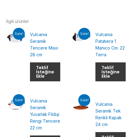
İlgili ürünler
Sale!
Sale!
Vulcanıa
Vulcanıa
TÜKENMIŞ
TÜKENMIŞ
Seramik
Patatıera 1
Tencere Mavi
Manıco Cm. 22
28 cm
Terra
Teklif
Teklif
İsteğine
İsteğine
Ekle
Ekle
Sale!
Sale!
Vulcanıa
TÜKENMIŞ
Vulcanıa
Seramik
Seramik Tek
Yuvarlak Fildişi
Renkli Kapak
Rengi Tencere
24 cm
22 cm