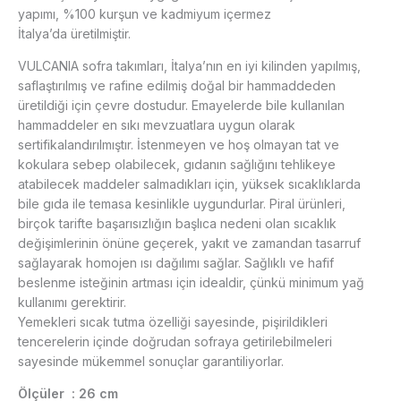
yapımı, %100 kurşun ve kadmiyum içermez
İtalya’da üretilmiştir.
VULCANIA sofra takımları, İtalya’nın en iyi kilinden yapılmış,
saflaştırılmış ve rafine edilmiş doğal bir hammaddeden
üretildiği için çevre dostudur. Emayelerde bile kullanılan
hammaddeler en sıkı mevzuatlara uygun olarak
sertifikalandırılmıştır. İstenmeyen ve hoş olmayan tat ve
kokulara sebep olabilecek, gıdanın sağlığını tehlikeye
atabilecek maddeler salmadıkları için, yüksek sıcaklıklarda
bile gıda ile temasa kesinlikle uygundurlar. Piral ürünleri,
birçok tarifte başarısızlığın başlıca nedeni olan sıcaklık
değişimlerinin önüne geçerek, yakıt ve zamandan tasarruf
sağlayarak homojen ısı dağılımı sağlar. Sağlıklı ve hafif
beslenme isteğinin artması için idealdir, çünkü minimum yağ
kullanımı gerektirir.
Yemekleri sıcak tutma özelliği sayesinde, pişirildikleri
tencerelerin içinde doğrudan sofraya getirilebilmeleri
sayesinde mükemmel sonuçlar garantiliyorlar.
Ölçüler : 26 cm