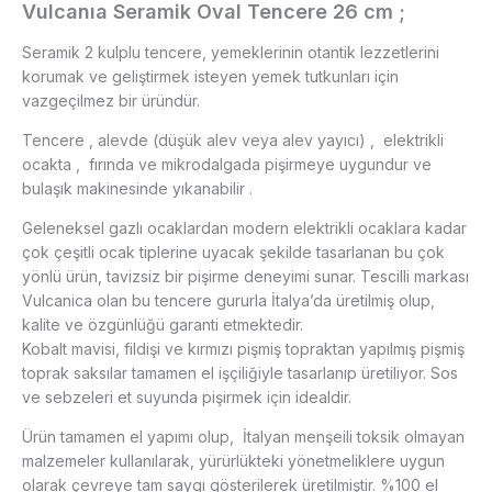
Vulcanıa Seramik Oval Tencere 26 cm ;
Seramik 2 kulplu tencere, yemeklerinin otantik lezzetlerini
korumak ve geliştirmek isteyen yemek tutkunları için
vazgeçilmez bir üründür.
Tencere , alevde (düşük alev veya alev yayıcı) , elektrikli
ocakta , fırında ve mikrodalgada pişirmeye uygundur ve
bulaşık makinesinde yıkanabilir .
Geleneksel gazlı ocaklardan modern elektrikli ocaklara kadar
çok çeşitli ocak tiplerine uyacak şekilde tasarlanan bu çok
yönlü ürün, tavizsiz bir pişirme deneyimi sunar. Tescilli markası
Vulcanica olan bu tencere gururla İtalya’da üretilmiş olup,
kalite ve özgünlüğü garanti etmektedir.
Kobalt mavisi, fildişi ve kırmızı pişmiş topraktan yapılmış pişmiş
toprak saksılar tamamen el işçiliğiyle tasarlanıp üretiliyor. Sos
ve sebzeleri et suyunda pişirmek için idealdir.
Ürün tamamen el yapımı olup, İtalyan menşeili toksik olmayan
malzemeler kullanılarak, yürürlükteki yönetmeliklere uygun
olarak çevreye tam saygı gösterilerek üretilmiştir. %100 el