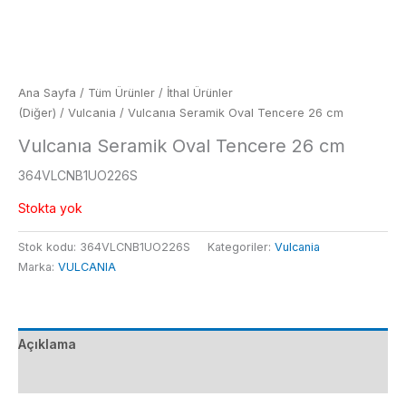
Ana Sayfa
/
Tüm Ürünler
/
İthal Ürünler
(Diğer)
/
Vulcania
/ Vulcanıa Seramik Oval Tencere 26 cm
Vulcanıa Seramik Oval Tencere 26 cm
364VLCNB1UO226S
Stokta yok
Stok kodu:
364VLCNB1UO226S
Kategoriler:
Vulcania
Marka:
VULCANIA
Açıklama
Ek bilgi