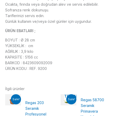
Ocakta, fırında veya doğrudan alev ve servis edilebilir.
Sofranıza renk dokunuşu.
Tariflerinizi servis edin.
Günlük kullanım ve/veya özel günler için uygundur.
ÜRÜN EBATLARI ;
BOYUT : Ø 28 cm
YÜKSEKLİK : cm
AĞIRLIK : 3,9 kilo
KAPASİTE : 5156 cc
BARKOD : 8423609092009
ÜRÜN KODU : REF. 9200
İlgili ürünler
TÜKENMIŞ
Sale!
Sale!
Regas 58700
Regas 203
Seramik
Seramik
Primavera
Profesyonel