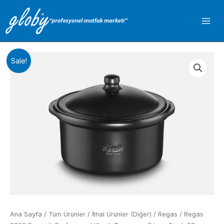
İçeriğe
atla
Sale!
Ana Sayfa
/
Tüm Ürünler
/
İthal Ürünler (Diğer)
/
Regas
/ Regas