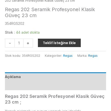
202 Seramik Profesyonel Klasik Güveç 23 cm
Regas 202 Seramik Profesyonel Klasik
Güveç 23 cm
354RGS202
Stok :
44 adet stokta
Regas
-
+
Teklif İsteğine Ekle
202
Seramik
Stok kodu:
354RGS202
Kategoriler:
Regas
Marka:
Regas
Profesyonel
Klasik
Güveç
23
Açıklama
cm
adet
Ek bilgi
Regas 202 Seramik Profesyonel Klasik Güveç
23 cm ;