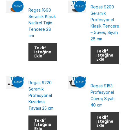
TÜKENMIŞ
Sale!
Sale!
Regas 9200
Regas 1890
Seramik
Seramik Klasik
Profesyonel
Natürel Tajin
Klasik Tencere
Tencere 28
– Güveç Siyah
cm
28 cm
Teklif
Teklif
İsteğine
İsteğine
Ekle
Ekle
TÜKENMIŞ
TÜKENMIŞ
Sale!
Sale!
Regas 9220
Regas 9153
Seramik
Profesyonel
Profesyonel
Güveç Siyah
Kızartma
40 cm
Tavası 25 cm
Teklif
Teklif
İsteğine
İsteğine
Ekle
Ekle