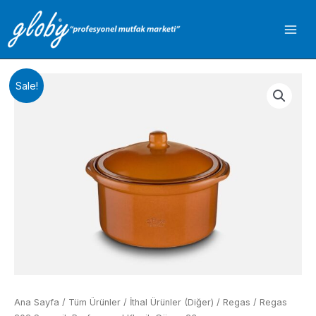
İçeriğe
atla
Sale!
Ana Sayfa
/
Tüm Ürünler
/
İthal Ürünler (Diğer)
/
Regas
/ Regas