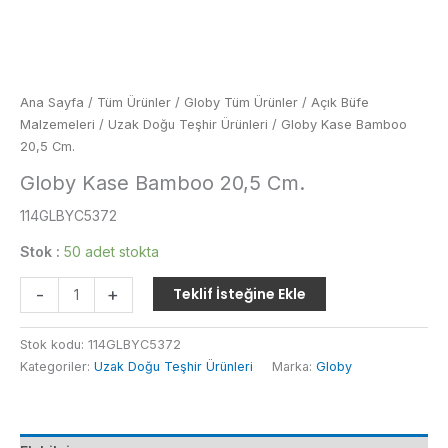
Ana Sayfa
/
Tüm Ürünler
/
Globy Tüm Ürünler
/
Açık Büfe
Malzemeleri
/
Uzak Doğu Teşhir Ürünleri
/ Globy Kase Bamboo
20,5 Cm.
Globy Kase Bamboo 20,5 Cm.
114GLBYC5372
Stok :
50 adet stokta
Globy
-
+
Teklif İsteğine Ekle
Kase
Bamboo
Stok kodu:
114GLBYC5372
20,5
Kategoriler:
Uzak Doğu Teşhir Ürünleri
Marka:
Globy
Cm.
adet