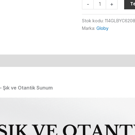
Globy
Te
-
+
Ahşap
Sushi
Stok kodu:
114GLBYC620
Servis
Marka:
Globy
Sunum
Tabağı
50
cm
adet
 Şık ve Otantik Sunum