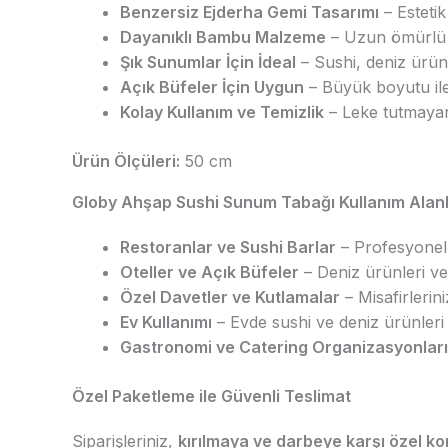
Benzersiz Ejderha Gemi Tasarımı
– Esteti
Dayanıklı Bambu Malzeme
– Uzun ömürlü k
Şık Sunumlar İçin İdeal
– Sushi, deniz ürün
Açık Büfeler İçin Uygun
– Büyük boyutu ile
Kolay Kullanım ve Temizlik
– Leke tutmayan 
Ürün Ölçüleri:
50 cm
Globy Ahşap Sushi Sunum Tabağı Kullanım Alanl
Restoranlar ve Sushi Barlar
– Profesyonel 
Oteller ve Açık Büfeler
– Deniz ürünleri ve 
Özel Davetler ve Kutlamalar
– Misafirlerin
Ev Kullanımı
– Evde sushi ve deniz ürünleri 
Gastronomi ve Catering Organizasyonları
Özel Paketleme ile Güvenli Teslimat
Siparişleriniz,
kırılmaya ve darbeye karşı özel k