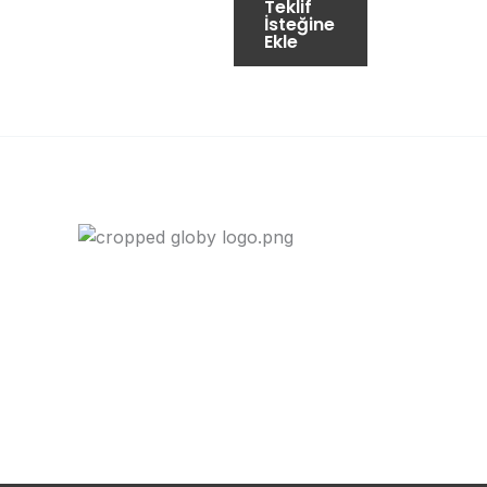
Teklif
İsteğine
Ekle