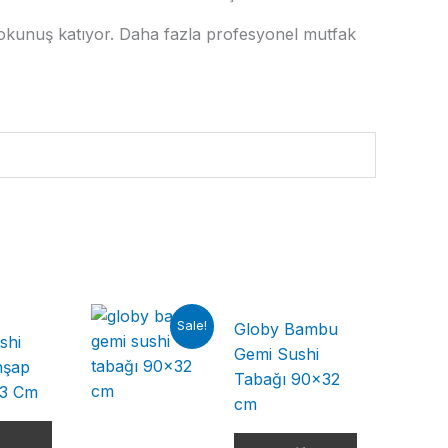
 dokunuş katıyor. Daha fazla profesyonel mutfak
Sale!
Globy Bambu
shi
Gemi Sushi
hşap
Tabağı 90×32
.3 Cm
cm
f