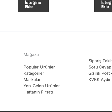
İsteğine
İsteğ
Ekle
Ekle
Mağaza
Sipariş Takib
Popüler Ürünler
Soru Cevap
Kategoriler
Gizlilik Politi
Markalar
KVKK Aydın
Yeni Gelen Ürünler
Haftanın Fırsatı