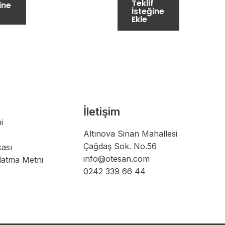
Teklif
ine
İsteğine
Ekle
İletişim
i
Altınova Sinan Mahallesi
Çağdaş Sok. No.56
kası
info@otesan.com
latma Metni
0242 339 66 44