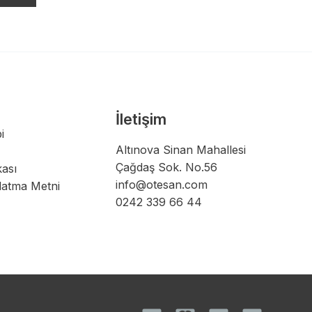
İletişim
i
Altınova Sinan Mahallesi
Çağdaş Sok. No.56
kası
info@otesan.com
latma Metni
0242 339 66 44