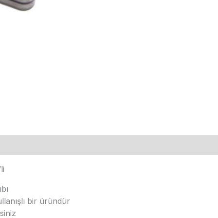
li
ıbı
llanışlı bir üründür
siniz