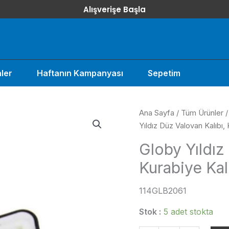
Alışverişe Başla
ler
Haftanın Kampanyası
Sepetim
Ana Sayfa
/
Tüm Ürünler
Yıldız Düz Valovan Kalıbı, K
Globy Yıldız
Kurabiye Kalı
114GLB2061
Stok :
5 adet stokta