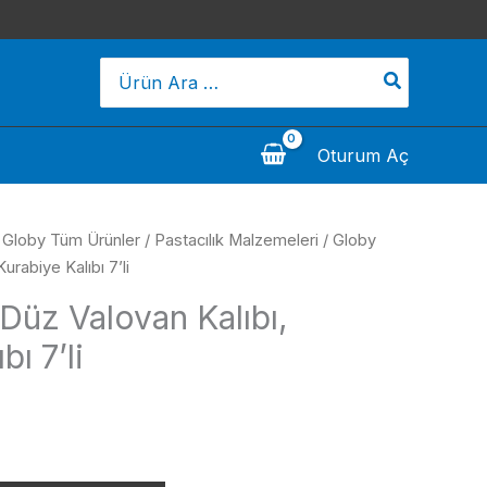
Search
for:
Oturum Aç
/
Globy Tüm Ürünler
/
Pastacılık Malzemeleri
/ Globy
urabiye Kalıbı 7’li
 Düz Valovan Kalıbı,
bı 7’li