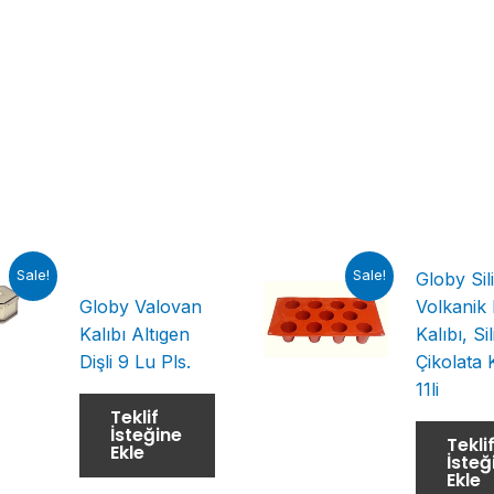
Sale!
Sale!
Globy Sil
Globy Valovan
Volkanik
Kalıbı Altıgen
Kalıbı, Si
Dişli 9 Lu Pls.
Çikolata K
11li
Teklif
İsteğine
Tekli
Ekle
İsteğ
Ekle