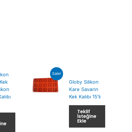
Sale!
ikon
 Kek
Globy Silikon
likon
Kare Savarin
alıbı
Kek Kalıbı 15’li
Teklif
İsteğine
f
Ekle
ine