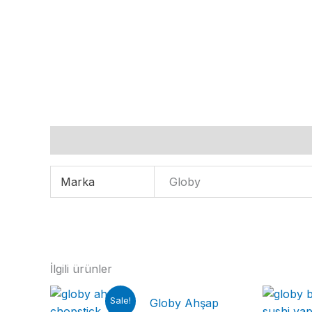
Ek bilgi
Marka
Globy
İlgili ürünler
Sale!
Globy Ahşap