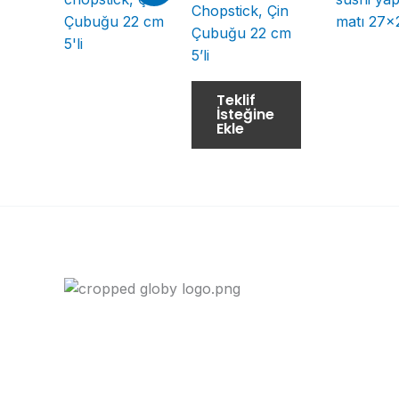
Chopstick, Çin
Çubuğu 22 cm
5’li
Teklif
İsteğine
Ekle