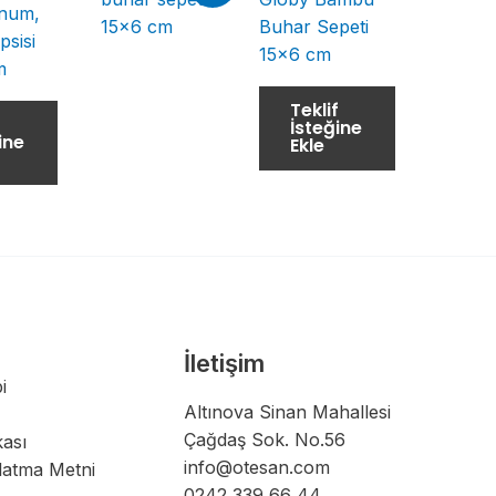
num,
Buhar Sepeti
psisi
15×6 cm
m
Teklif
f
İsteğine
ine
Ekle
İletişim
i
Altınova Sinan Mahallesi
Çağdaş Sok. No.56
kası
info@otesan.com
latma Metni
0242 339 66 44