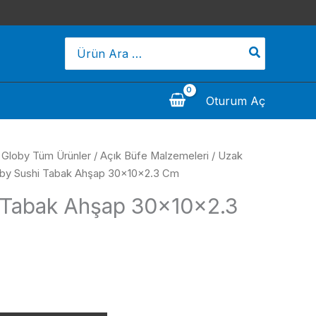
Search
for:
Oturum Aç
/
Globy Tüm Ürünler
/
Açık Büfe Malzemeleri
/
Uzak
oby Sushi Tabak Ahşap 30x10x2.3 Cm
 Tabak Ahşap 30x10x2.3