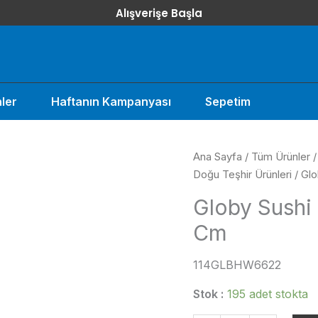
Alışverişe Başla
ler
Haftanın Kampanyası
Sepetim
Ana Sayfa
/
Tüm Ürünler
Doğu Teşhir Ürünleri
/ Gl
Globy Sushi
Cm
114GLBHW6622
Stok :
195 adet stokta