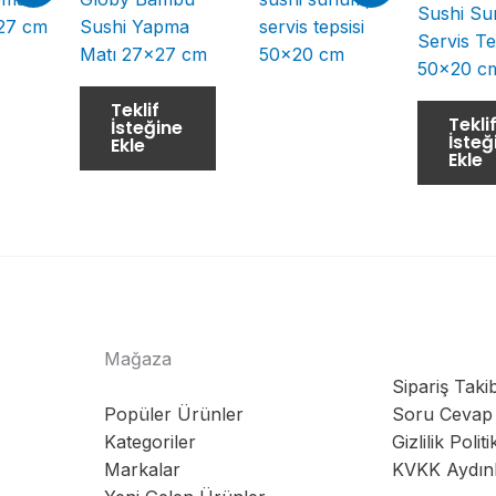
Sushi Su
Sushi Yapma
Servis Te
Matı 27×27 cm
50×20 c
Teklif
Tekli
İsteğine
İsteğ
Ekle
Ekle
Mağaza
Sipariş Takib
Popüler Ürünler
Soru Cevap
Kategoriler
Gizlilik Politi
Markalar
KVKK Aydın