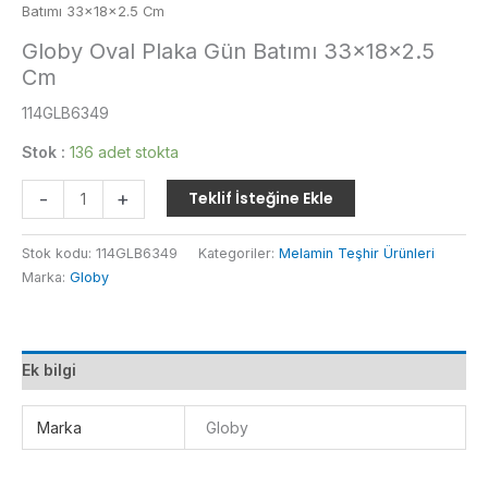
Batımı 33x18x2.5 Cm
Globy Oval Plaka Gün Batımı 33x18x2.5
Cm
114GLB6349
Stok :
136 adet stokta
Globy
-
+
Teklif İsteğine Ekle
Oval
Plaka
Stok kodu:
114GLB6349
Kategoriler:
Melamin Teşhir Ürünleri
Gün
Marka:
Globy
Batımı
33x18x2.5
Cm
adet
Ek bilgi
Marka
Globy