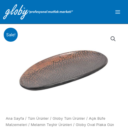
İçeriğe
atla
Sale!
Ana Sayfa
/
Tüm Ürünler
/
Globy Tüm Ürünler
/
Açık Büfe
Malzemeleri
/
Melamin Teşhir Ürünleri
/ Globy Oval Plaka Gün