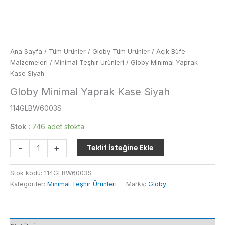
Ana Sayfa
/
Tüm Ürünler
/
Globy Tüm Ürünler
/
Açık Büfe
Malzemeleri
/
Minimal Teşhir Ürünleri
/ Globy Minimal Yaprak
Kase Siyah
Globy Minimal Yaprak Kase Siyah
114GLBW6003S
Stok :
746 adet stokta
Globy
-
+
Teklif İsteğine Ekle
Minimal
Yaprak
Stok kodu:
114GLBW6003S
Kase
Kategoriler:
Minimal Teşhir Ürünleri
Marka:
Globy
Siyah
adet