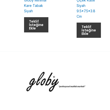
Globy Minimal
Çiçek Kase
Kare Tabak
Siyah
Siyah
9.5*7.5*3.8
Cm
Teklif
İsteğine
Teklif
Ekle
İsteğine
Ekle