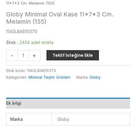
11*7*3 Cm. Melamin (155)
Globy Minimal Oval Kase 11*7*3 Cm.
Melamin (155)
114GLBAB10370
Stok :
2434 adet stokta
Globy
-
+
Teklif İsteğine Ekle
Minimal
Oval
Stok kodu:
114GLBAB10370
Kase
Kategoriler:
Minimal Teşhir Ürünleri
Marka:
Globy
11*7*3
Cm.
Melamin
(155)
Ek bilgi
adet
Marka
Globy