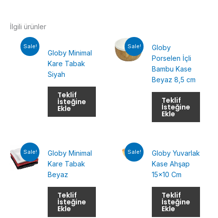
İlgili ürünler
Sale!
Sale!
Globy
Globy Minimal
Porselen İçli
Kare Tabak
Bambu Kase
Siyah
Beyaz 8,5 cm
Teklif
Teklif
İsteğine
İsteğine
Ekle
Ekle
Sale!
Sale!
Globy Minimal
Globy Yuvarlak
Kare Tabak
Kase Ahşap
Beyaz
15×10 Cm
Teklif
Teklif
İsteğine
İsteğine
Ekle
Ekle