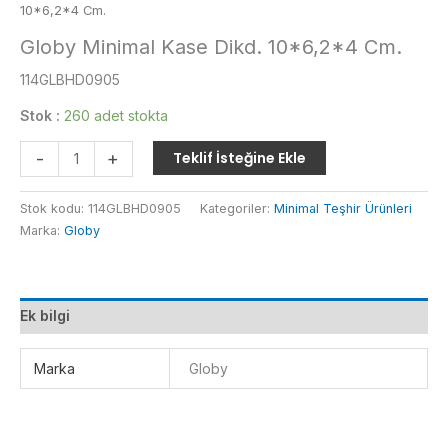
10*6,2*4 Cm.
Globy Minimal Kase Dikd. 10*6,2*4 Cm.
114GLBHD0905
Stok :
260 adet stokta
Globy
-
+
Teklif İsteğine Ekle
Minimal
Kase
Stok kodu:
114GLBHD0905
Kategoriler:
Minimal Teşhir Ürünleri
Dikd.
Marka:
Globy
10*6,2*4
Cm.
adet
Ek bilgi
Marka
Globy