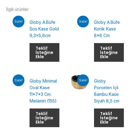
İlgili ürünler
Sale!
Sale!
Globy A.Büfe
Globy A.Büfe
Sos Kase Gold
Konik Kase
9,3×5,6cm
8*8 Cm
Teklif
Teklif
İsteğine
İsteğine
Ekle
Ekle
Sale!
Sale!
Globy Minimal
Globy
Oval Kase
Porselen İçli
11*7*3 Cm.
Bambu Kase
Melamin (155)
Siyah 8,5 cm
Teklif
Teklif
İsteğine
İsteğine
Ekle
Ekle