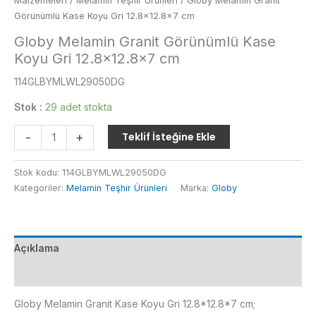
Malzemeleri
/
Melamin Teşhir Ürünleri
/ Globy Melamin Granit
Görünümlü Kase Koyu Gri 12.8×12.8×7 cm
Globy Melamin Granit Görünümlü Kase
Koyu Gri 12.8×12.8×7 cm
114GLBYMLWL29050DG
Stok :
29 adet stokta
Globy
-
+
Teklif İsteğine Ekle
Melamin
Granit
Stok kodu:
114GLBYMLWL29050DG
Görünümlü
Kategoriler:
Melamin Teşhir Ürünleri
Marka:
Globy
Kase
Koyu
Gri
12.8x12.8x7
Açıklama
cm
adet
Ek bilgi
Globy Melamin Granit Kase Koyu Gri 12.8*12.8*7 cm;