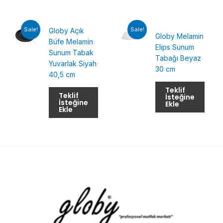
Sale!
Sale!
Globy Açık
Globy Melamin
Büfe Melamin
Elips Sunum
Sunum Tabak
Tabağı Beyaz
Yuvarlak Siyah
30 cm
40,5 cm
Teklif
Teklif
İsteğine
İsteğine
Ekle
Ekle