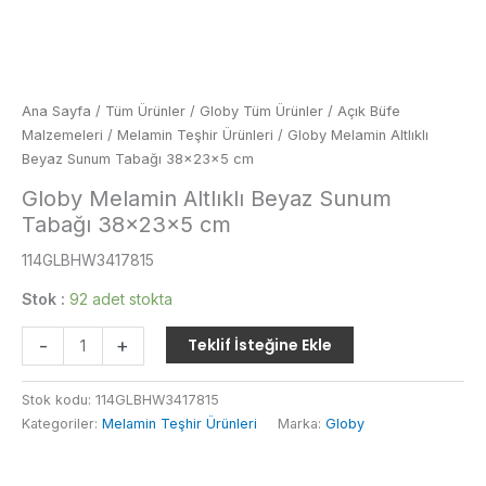
Ana Sayfa
/
Tüm Ürünler
/
Globy Tüm Ürünler
/
Açık Büfe
Malzemeleri
/
Melamin Teşhir Ürünleri
/ Globy Melamin Altlıklı
Beyaz Sunum Tabağı 38×23×5 cm
Globy Melamin Altlıklı Beyaz Sunum
Tabağı 38×23×5 cm
114GLBHW3417815
Stok :
92 adet stokta
Globy
-
+
Teklif İsteğine Ekle
Melamin
Altlıklı
Stok kodu:
114GLBHW3417815
Beyaz
Kategoriler:
Melamin Teşhir Ürünleri
Marka:
Globy
Sunum
Tabağı
38×23×5