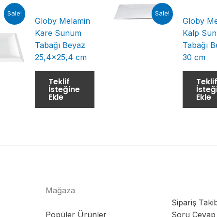
Sale!
Sale!
Globy Melamin
Globy Me
Kare Sunum
Kalp Su
Tabağı Beyaz
Tabağı B
25,4×25,4 cm
30 cm
Teklif
Tekli
İsteğine
İsteğ
Ekle
Ekle
Mağaza
Sipariş Takib
Popüler Ürünler
Soru Cevap