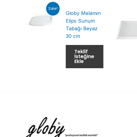
Sale!
Globy Melamin
Elips Sunum
Tabağı Beyaz
30 cm
Teklif
İsteğine
Ekle