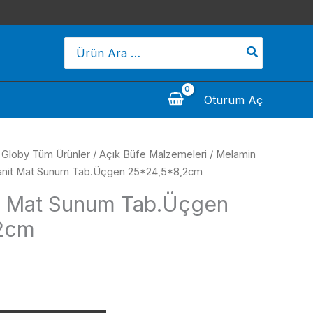
Search
for:
Oturum Aç
/
Globy Tüm Ürünler
/
Açık Büfe Malzemeleri
/
Melamin
anit Mat Sunum Tab.Üçgen 25*24,5*8,2cm
t Mat Sunum Tab.Üçgen
2cm