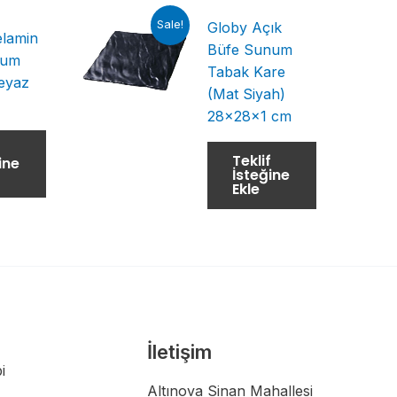
Sale!
Globy Açık
lamin
Büfe Sunum
num
Tabak Kare
eyaz
(Mat Siyah)
28x28x1 cm
f
Teklif
ine
İsteğine
Ekle
İletişim
i
Altınova Sinan Mahallesi