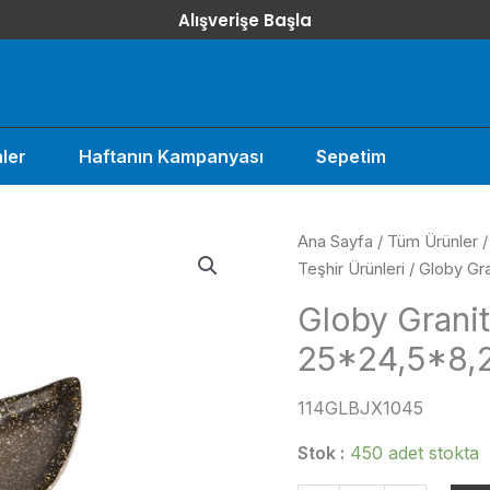
Alışverişe Başla
ler
Haftanın Kampanyası
Sepetim
Ana Sayfa
/
Tüm Ürünler
Teşhir Ürünleri
/ Globy Gr
Globy Grani
25*24,5*8,
114GLBJX1045
Stok :
450 adet stokta