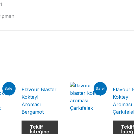
i
ekipman
Sale!
Sale!
Flavour Blaster
Flavour B
Kokteyl
Kokteyl
Aroması
Aroması
Bergamot
Çarkıfele
Teklif
Tekli
İsteğine
İsteğ