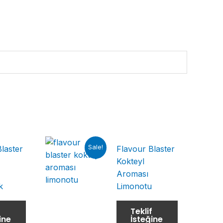
Sale!
laster
Flavour Blaster
Kokteyl
Aroması
k
Limonotu
f
Teklif
ine
İsteğine