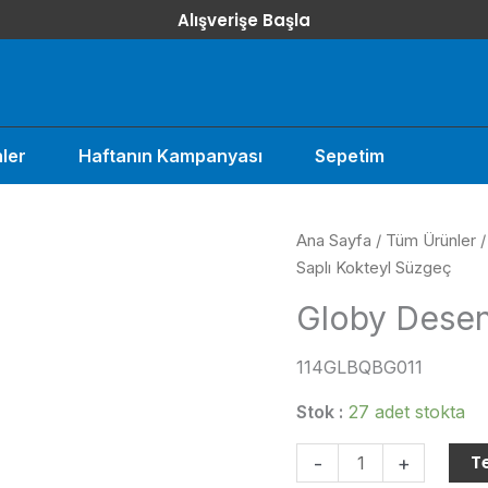
Alışverişe Başla
ler
Haftanın Kampanyası
Sepetim
Ana Sayfa
/
Tüm Ürünler
Saplı Kokteyl Süzgeç
Globy Desen
114GLBQBG011
Stok :
27 adet stokta
Globy
Te
-
+
Desenli