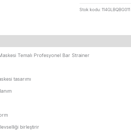
Saplı
Stok kodu:
114GLBQBG011
Kokteyl
Süzgeç
adet
Maskesi Temalı Profesyonel Bar Strainer
skesi tasarımı
llanım
form
vselliği birleştirir