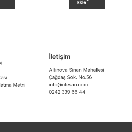
Ekle
İletişim
i
Altınova Sinan Mahallesi
Çağdaş Sok. No.56
kası
info@otesan.com
latma Metni
0242 339 66 44