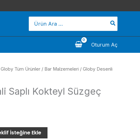
Search
for:
Oturum Aç
/
Globy Tüm Ürünler
/
Bar Malzemeleri
/ Globy Desenli
li Saplı Kokteyl Süzgeç
klif İsteğine Ekle