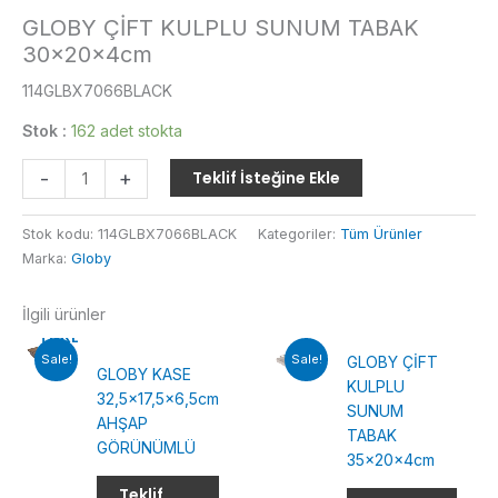
GLOBY ÇİFT KULPLU SUNUM TABAK
30x20x4cm
114GLBX7066BLACK
Stok :
162 adet stokta
GLOBY
-
+
Teklif İsteğine Ekle
ÇİFT
KULPLU
Stok kodu:
114GLBX7066BLACK
Kategoriler:
Tüm Ürünler
SUNUM
Marka:
Globy
TABAK
30x20x4cm
İlgili ürünler
adet
TÜKENMIŞ
Sale!
Sale!
GLOBY ÇİFT
GLOBY KASE
KULPLU
32,5×17,5×6,5cm
SUNUM
AHŞAP
TABAK
GÖRÜNÜMLÜ
35x20x4cm
Teklif