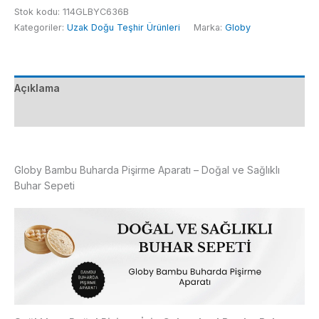
Buhar
Stok kodu:
114GLBYC636B
Sepeti
Kategoriler:
Uzak Doğu Teşhir Ürünleri
Marka:
Globy
20x8
cm
adet
Açıklama
Ek bilgi
Globy Bambu Buharda Pişirme Aparatı – Doğal ve Sağlıklı
Buhar Sepeti