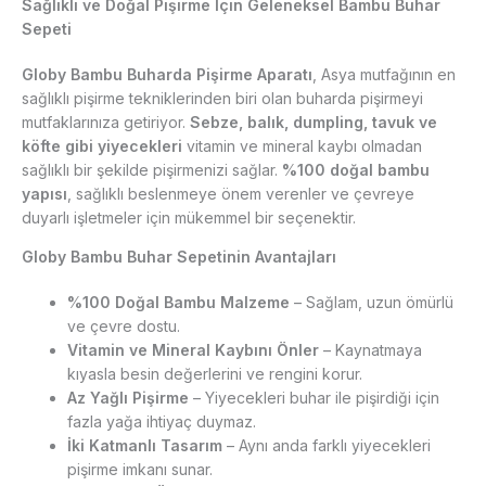
Sağlıklı ve Doğal Pişirme İçin Geleneksel Bambu Buhar
Sepeti
Globy Bambu Buharda Pişirme Aparatı
, Asya mutfağının en
sağlıklı pişirme tekniklerinden biri olan buharda pişirmeyi
mutfaklarınıza getiriyor.
Sebze, balık, dumpling, tavuk ve
köfte gibi yiyecekleri
vitamin ve mineral kaybı olmadan
sağlıklı bir şekilde pişirmenizi sağlar.
%100 doğal bambu
yapısı
, sağlıklı beslenmeye önem verenler ve çevreye
duyarlı işletmeler için mükemmel bir seçenektir.
Globy Bambu Buhar Sepetinin Avantajları
%100 Doğal Bambu Malzeme
– Sağlam, uzun ömürlü
ve çevre dostu.
Vitamin ve Mineral Kaybını Önler
– Kaynatmaya
kıyasla besin değerlerini ve rengini korur.
Az Yağlı Pişirme
– Yiyecekleri buhar ile pişirdiği için
fazla yağa ihtiyaç duymaz.
İki Katmanlı Tasarım
– Aynı anda farklı yiyecekleri
pişirme imkanı sunar.