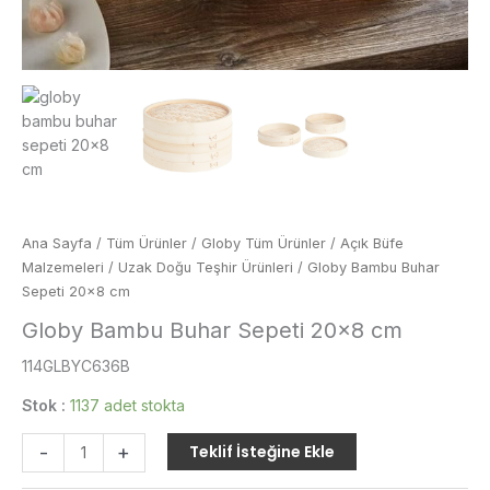
Ana Sayfa
/
Tüm Ürünler
/
Globy Tüm Ürünler
/
Açık Büfe
Malzemeleri
/
Uzak Doğu Teşhir Ürünleri
/ Globy Bambu Buhar
Sepeti 20×8 cm
Globy Bambu Buhar Sepeti 20×8 cm
114GLBYC636B
Stok :
1137 adet stokta
Globy
-
+
Teklif İsteğine Ekle
Bambu