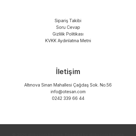
Sipariş Takibi
Soru Cevap
Gizlilik Politikası
KVKK Aydınlatma Metni
İletişim
Altınova Sinan Mahallesi Çağdaş Sok. No.56
info@otesan.com
0242 339 66 44
© 2026 globy.com.tr/home. Powered by globy.com.tr/home