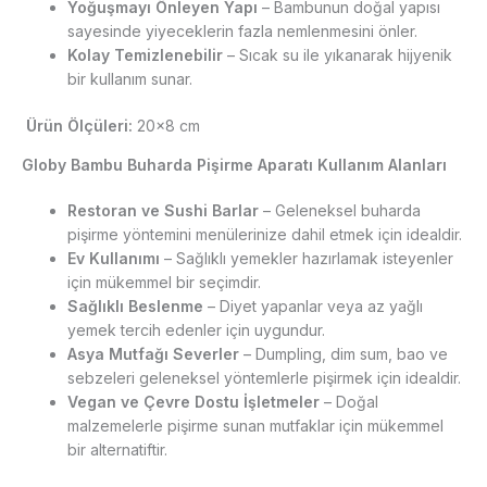
Yoğuşmayı Önleyen Yapı
– Bambunun doğal yapısı
sayesinde yiyeceklerin fazla nemlenmesini önler.
Kolay Temizlenebilir
– Sıcak su ile yıkanarak hijyenik
bir kullanım sunar.
Ürün Ölçüleri:
20×8 cm
Globy Bambu Buharda Pişirme Aparatı Kullanım Alanları
Restoran ve Sushi Barlar
– Geleneksel buharda
pişirme yöntemini menülerinize dahil etmek için idealdir.
Ev Kullanımı
– Sağlıklı yemekler hazırlamak isteyenler
için mükemmel bir seçimdir.
Sağlıklı Beslenme
– Diyet yapanlar veya az yağlı
yemek tercih edenler için uygundur.
Asya Mutfağı Severler
– Dumpling, dim sum, bao ve
sebzeleri geleneksel yöntemlerle pişirmek için idealdir.
Vegan ve Çevre Dostu İşletmeler
– Doğal
malzemelerle pişirme sunan mutfaklar için mükemmel
bir alternatiftir.