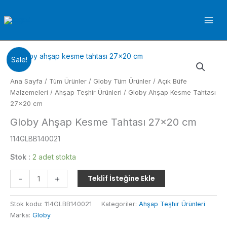
İçeriğe
atla
Sale!
Ana Sayfa
/
Tüm Ürünler
/
Globy Tüm Ürünler
/
Açık Büfe
Malzemeleri
/
Ahşap Teşhir Ürünleri
/ Globy Ahşap Kesme Tahtası
27×20 cm
Globy Ahşap Kesme Tahtası 27×20 cm
114GLBB140021
Stok :
2 adet stokta
Globy
-
+
Teklif İsteğine Ekle
Ahşap
Kesme
Stok kodu:
114GLBB140021
Kategoriler:
Ahşap Teşhir Ürünleri
Tahtası
Marka:
Globy
27x20