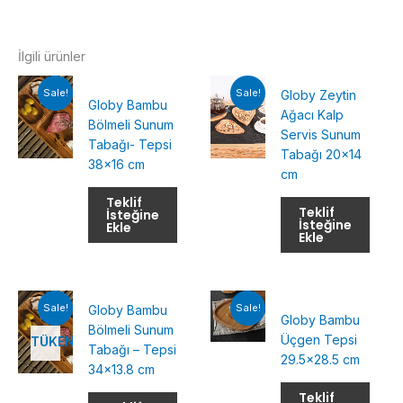
İlgili ürünler
Sale!
Sale!
Globy Zeytin
Globy Bambu
Ağacı Kalp
Bölmeli Sunum
Servis Sunum
Tabağı- Tepsi
Tabağı 20×14
38×16 cm
cm
Teklif
Teklif
İsteğine
İsteğine
Ekle
Ekle
Sale!
Sale!
Globy Bambu
Globy Bambu
Bölmeli Sunum
Üçgen Tepsi
TÜKENMIŞ
Tabağı – Tepsi
29.5×28.5 cm
34×13.8 cm
Teklif