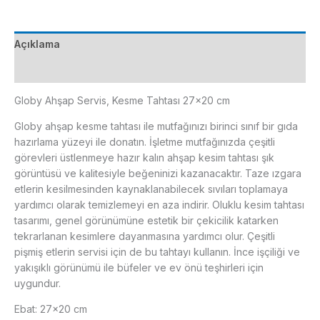
cm
adet
Açıklama
Ek bilgi
Globy Ahşap Servis, Kesme Tahtası 27×20 cm
Globy ahşap kesme tahtası ile mutfağınızı birinci sınıf bir gıda
hazırlama yüzeyi ile donatın. İşletme mutfağınızda çeşitli
görevleri üstlenmeye hazır kalın ahşap kesim tahtası şık
görüntüsü ve kalitesiyle beğeninizi kazanacaktır. Taze ızgara
etlerin kesilmesinden kaynaklanabilecek sıvıları toplamaya
yardımcı olarak temizlemeyi en aza indirir. Oluklu kesim tahtası
tasarımı, genel görünümüne estetik bir çekicilik katarken
tekrarlanan kesimlere dayanmasına yardımcı olur. Çeşitli
pişmiş etlerin servisi için de bu tahtayı kullanın. İnce işçiliği ve
yakışıklı görünümü ile büfeler ve ev önü teşhirleri için
uygundur.
Ebat: 27×20 cm