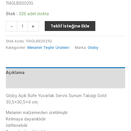
114GLB92021G
Stok :
326 adet stokta
Globy
-
+
Teklif İsteğine Ekle
Açık
Büfe
Stok kodu:
114GLB92021G
Yuvarlak
Kategoriler:
Melamin Teşhir Ürünleri
Marka:
Globy
Servis
Sunum
Tabağı
Gold
Açıklama
30,5x30,5x4
cm
Ek bilgi
adet
Globy Açık Büfe Yuvarlak Servis Sunum Tabağı Gold
30,5×30,5×4 cm;
Melamin malzemeden üretilmiştir
Kırılmaya dayanıklıdır
İstiflenebilir