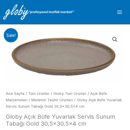
İçeriğe
atla
Sale!
Ana Sayfa
/
Tüm Ürünler
/
Globy Tüm Ürünler
/
Açık Büfe
Malzemeleri
/
Melamin Teşhir Ürünleri
/ Globy Açık Büfe Yuvarlak
Servis Sunum Tabağı Gold 30,5×30,5×4 cm
Globy Açık Büfe Yuvarlak Servis Sunum
Tabağı Gold 30,5×30,5×4 cm