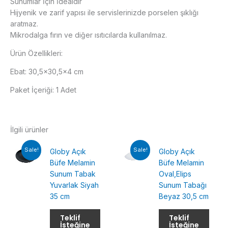
Sunumlar İçin İdealdir
Hijyenik ve zarif yapısı ile servislerinizde porselen şıklığı
aratmaz.
Mikrodalga fırın ve diğer ısıtıcılarda kullanılmaz.
Ürün Özellikleri:
Ebat: 30,5×30,5×4 cm
Paket İçeriği: 1 Adet
İlgili ürünler
Sale!
Sale!
Globy Açık
Globy Açık
Büfe Melamin
Büfe Melamin
Sunum Tabak
Oval,Elips
Yuvarlak Siyah
Sunum Tabağı
35 cm
Beyaz 30,5 cm
Teklif
Teklif
İsteğine
İsteğine