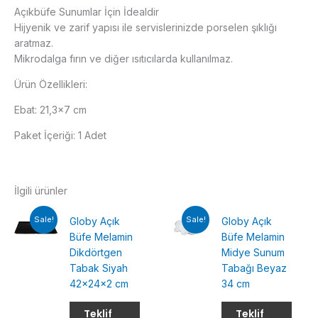
Açıkbüfe Sunumlar İçin İdealdir
Hijyenik ve zarif yapısı ile servislerinizde porselen şıklığı
aratmaz.
Mikrodalga fırın ve diğer ısıtıcılarda kullanılmaz.
Ürün Özellikleri:
Ebat: 21,3×7 cm
Paket İçeriği: 1 Adet
İlgili ürünler
Sale!
Sale!
Globy Açık
Globy Açık
Büfe Melamin
Büfe Melamin
Dikdörtgen
Midye Sunum
Tabak Siyah
Tabağı Beyaz
42x24x2 cm
34 cm
Teklif
Teklif