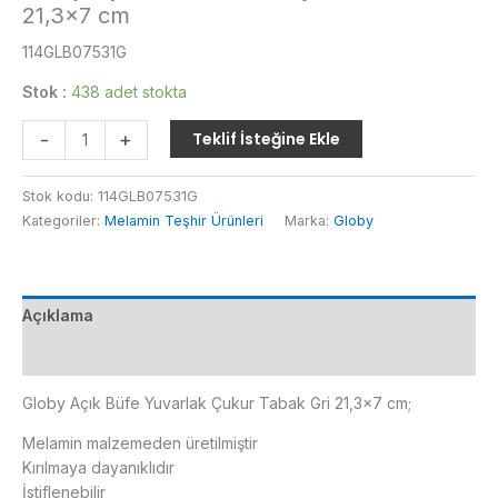
21,3×7 cm
114GLB07531G
Stok :
438 adet stokta
Globy
-
+
Teklif İsteğine Ekle
Açık
Büfe
Stok kodu:
114GLB07531G
Yuvarlak
Kategoriler:
Melamin Teşhir Ürünleri
Marka:
Globy
Çukur
Tabak
Gri
21,3x7
Açıklama
cm
adet
Ek bilgi
Globy Açık Büfe Yuvarlak Çukur Tabak Gri 21,3×7 cm;
Melamin malzemeden üretilmiştir
Kırılmaya dayanıklıdır
İstiflenebilir