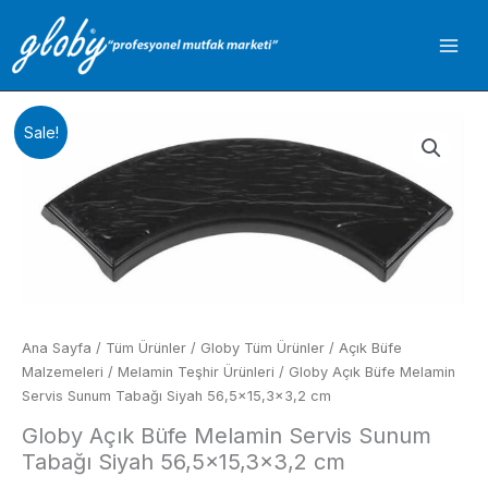
İçeriğe
atla
Sale!
Ana Sayfa
/
Tüm Ürünler
/
Globy Tüm Ürünler
/
Açık Büfe
Malzemeleri
/
Melamin Teşhir Ürünleri
/ Globy Açık Büfe Melamin
Servis Sunum Tabağı Siyah 56,5×15,3×3,2 cm
Globy Açık Büfe Melamin Servis Sunum
Tabağı Siyah 56,5×15,3×3,2 cm