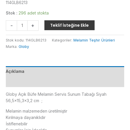
114GLB6213
Stok :
296 adet stokta
Globy
-
+
Teklif İsteğine Ekle
Açık
Büfe
Stok kodu:
114GLB6213
Kategoriler:
Melamin Teşhir Ürünleri
Melamin
Marka:
Globy
Servis
Sunum
Tabağı
Siyah
Açıklama
56,5x15,3x3,2
cm
Ek bilgi
adet
Globy Açık Büfe Melamin Servis Sunum Tabağı Siyah
56,5×15,3×3,2 cm ;
Melamin malzemeden üretilmiştir
Kırılmaya dayanıklıdır
İstiflenebilir