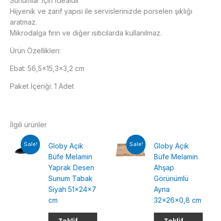
Sunumlar İçin İdealdir
Hijyenik ve zarif yapısı ile servislerinizde porselen şıklığı
aratmaz.
Mikrodalga fırın ve diğer ısıtıcılarda kullanılmaz.
Ürün Özellikleri:
Ebat: 56,5×15,3×3,2 cm
Paket İçeriği: 1 Adet
İlgili ürünler
Sale!
Sale!
Globy Açık
Globy Açık
Büfe Melamin
Büfe Melamin
Yaprak Desen
Ahşap
Sunum Tabak
Görünümlü
Siyah 51x24x7
Ayna
cm
32x26x0,8 cm
Teklif
Teklif