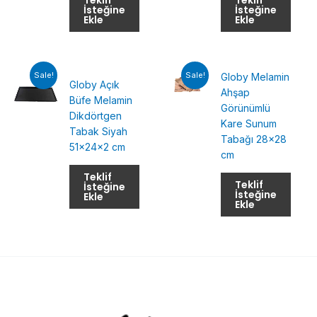
İsteğine
İsteğine
Ekle
Ekle
Sale!
Sale!
Globy Melamin
Globy Açık
Ahşap
Büfe Melamin
Görünümlü
Dikdörtgen
Kare Sunum
Tabak Siyah
Tabağı 28×28
51x24x2 cm
cm
Teklif
Teklif
İsteğine
İsteğine
Ekle
Ekle