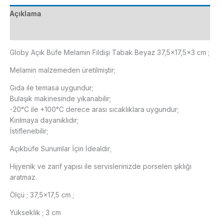
37,5x17,5x3
Açıklama
cm
adet
Ek bilgi
Globy Açık Büfe Melamin Fildişi Tabak Beyaz 37,5×17,5×3 cm ;
Melamin malzemeden üretilmiştir;
Gıda ile temasa uygundur;
Bulaşık makinesinde yıkanabilir;
-20°C ile +100°C derece arası sıcaklıklara uygundur;
Kırılmaya dayanıklıdır;
İstiflenebilir;
Açıkbüfe Sunumlar İçin İdealdir;
Hijyenik ve zarif yapısı ile servislerinizde porselen şıklığı
aratmaz.
Ölçü ; 37,5×17,5 cm ;
Yükseklik ; 3 cm