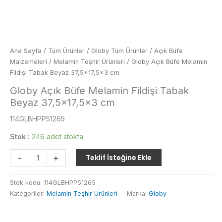
Ana Sayfa
/
Tüm Ürünler
/
Globy Tüm Ürünler
/
Açık Büfe
Malzemeleri
/
Melamin Teşhir Ürünleri
/ Globy Açık Büfe Melamin
Fildişi Tabak Beyaz 37,5×17,5×3 cm
Globy Açık Büfe Melamin Fildişi Tabak
Beyaz 37,5×17,5×3 cm
114GLBHPP51265
Stok :
246 adet stokta
Globy
-
+
Teklif İsteğine Ekle
Açık
Büfe
Stok kodu:
114GLBHPP51265
Melamin
Kategoriler:
Melamin Teşhir Ürünleri
Marka:
Globy
Fildişi
Tabak
Beyaz