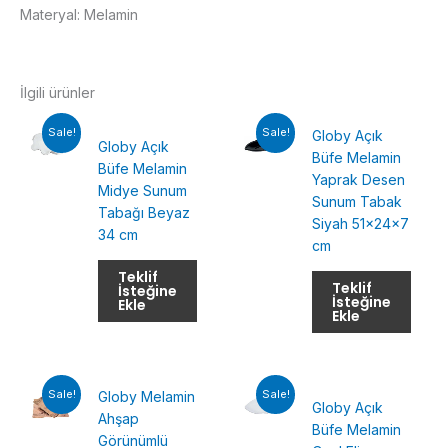
Materyal: Melamin
İlgili ürünler
Sale!
Sale!
Globy Açık
Globy Açık
Büfe Melamin
Büfe Melamin
Yaprak Desen
Midye Sunum
Sunum Tabak
Tabağı Beyaz
Siyah 51x24x7
34 cm
cm
Teklif
Teklif
İsteğine
İsteğine
Ekle
Ekle
Sale!
Sale!
Globy Melamin
Globy Açık
Ahşap
Büfe Melamin
Görünümlü