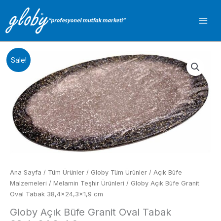
İçeriğe
atla
Sale!
Ana Sayfa
/
Tüm Ürünler
/
Globy Tüm Ürünler
/
Açık Büfe
Malzemeleri
/
Melamin Teşhir Ürünleri
/ Globy Açık Büfe Granit
Oval Tabak 38,4×24,3×1,9 cm
Globy Açık Büfe Granit Oval Tabak