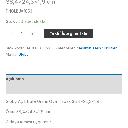
38,4×24,3×1,9 cm
114GLBJX1053
Stok :
50 adet stokta
Globy
-
+
Teklif İsteğine Ekle
Açık
Büfe
Stok kodu:
114GLBJX1053
Kategoriler:
Melamin Teşhir Ürünleri
Granit
Marka:
Globy
Oval
Tabak
38,4x24,3x1,9
cm
Açıklama
adet
Ek bilgi
Globy Açık Büfe Granit Oval Tabak 38,4×24,3×1,9 cm;
Ölçü: 38,4×24,3×1,9 cm
Gıdaya teması uygundur.