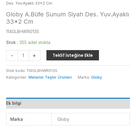
Des. Yuv.Ayaklı 33*2 Cm
Globy A.Büfe Sunum Siyah Des. Yuv.Ayaklı
33*2 Cm
114GLBHWR013S
Stok :
355 adet stokta
Globy
-
+
Teklif İsteğine Ekle
A.Büfe
Sunum
Stok kodu:
114GLBHWR013S
Siyah
Kategoriler:
Melamin Teşhir Ürünleri
Marka:
Globy
Des.
Yuv.Ayaklı
33*2
Cm
Ek bilgi
adet
Marka
Globy