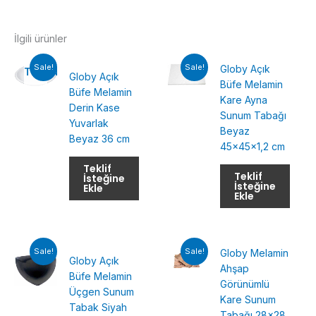
İlgili ürünler
Sale!
Sale!
Globy Açık
TÜKENMIŞ
Globy Açık
Büfe Melamin
Büfe Melamin
Kare Ayna
Derin Kase
Sunum Tabağı
Yuvarlak
Beyaz
Beyaz 36 cm
45x45x1,2 cm
Teklif
Teklif
İsteğine
İsteğine
Ekle
Ekle
Sale!
Sale!
Globy Melamin
Globy Açık
Ahşap
Büfe Melamin
Görünümlü
Üçgen Sunum
Kare Sunum
Tabak Siyah
Tabağı 28×28