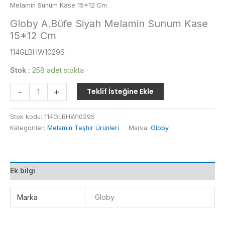
Melamin Sunum Kase 15*12 Cm
Globy A.Büfe Siyah Melamin Sunum Kase
15*12 Cm
114GLBHW1029S
Stok :
258 adet stokta
Globy
-
+
Teklif İsteğine Ekle
A.Büfe
Siyah
Stok kodu:
114GLBHW1029S
Melamin
Kategoriler:
Melamin Teşhir Ürünleri
Marka:
Globy
Sunum
Kase
15*12
Cm
Ek bilgi
adet
Marka
Globy