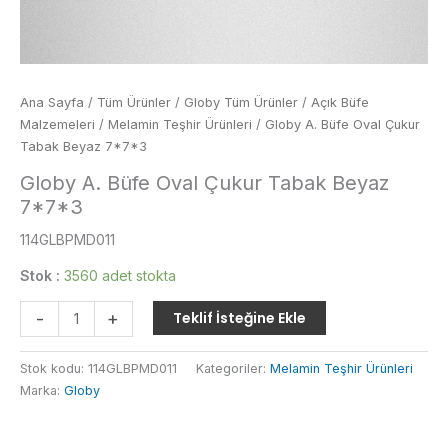
Ana Sayfa
/
Tüm Ürünler
/
Globy Tüm Ürünler
/
Açık Büfe
Malzemeleri
/
Melamin Teşhir Ürünleri
/ Globy A. Büfe Oval Çukur
Tabak Beyaz 7*7*3
Globy A. Büfe Oval Çukur Tabak Beyaz
7*7*3
114GLBPMD011
Stok :
3560 adet stokta
Globy
-
+
Teklif İsteğine Ekle
A.
Büfe
Stok kodu:
114GLBPMD011
Kategoriler:
Melamin Teşhir Ürünleri
Oval
Marka:
Globy
Çukur
Tabak
Beyaz