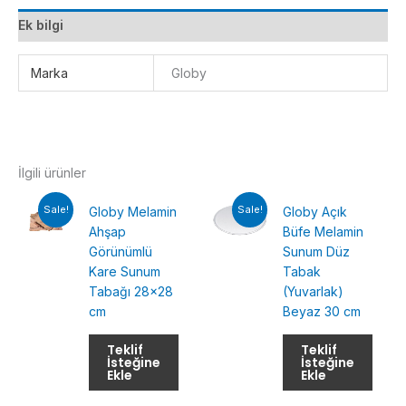
7*7*3
Ek bilgi
adet
Marka
Globy
İlgili ürünler
Sale!
Sale!
Globy Melamin
Globy Açık
Ahşap
Büfe Melamin
Görünümlü
Sunum Düz
Kare Sunum
Tabak
Tabağı 28×28
(Yuvarlak)
cm
Beyaz 30 cm
Teklif
Teklif
İsteğine
İsteğine
Ekle
Ekle