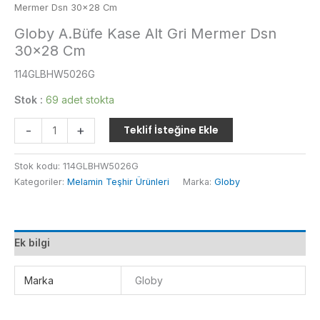
Mermer Dsn 30×28 Cm
Globy A.Büfe Kase Alt Gri Mermer Dsn
30×28 Cm
114GLBHW5026G
Stok :
69 adet stokta
Globy
-
+
Teklif İsteğine Ekle
A.Büfe
Kase
Stok kodu:
114GLBHW5026G
Alt
Kategoriler:
Melamin Teşhir Ürünleri
Marka:
Globy
Gri
Mermer
Dsn
30x28
Ek bilgi
Cm
adet
Marka
Globy