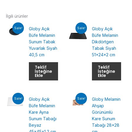
İlgili ürünler
Sale!
Sale!
Globy Açık
Globy Açık
Büfe Melamin
Büfe Melamin
Sunum Tabak
Dikdörtgen
Yuvarlak Siyah
Tabak Siyah
40,5 cm
51x24x2 cm
Teklif
Teklif
İsteğine
İsteğine
Ekle
Ekle
Sale!
Sale!
Globy Açık
Globy Melamin
Büfe Melamin
Ahşap
Kare Ayna
Görünümlü
Sunum Tabağı
Kare Sunum
Beyaz
Tabağı 28×28
45x45x1,2 cm
cm