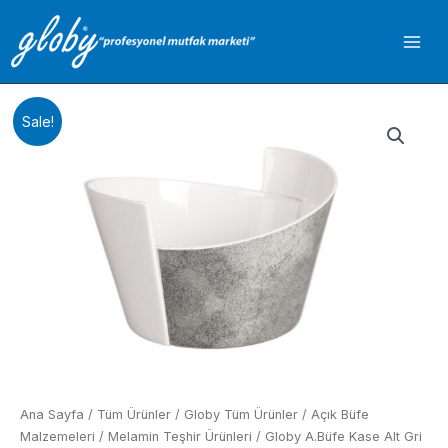
İçeriğe
atla
Sale!
Ana Sayfa
/
Tüm Ürünler
/
Globy Tüm Ürünler
/
Açık Büfe
Malzemeleri
/
Melamin Teşhir Ürünleri
/ Globy A.Büfe Kase Alt Gri