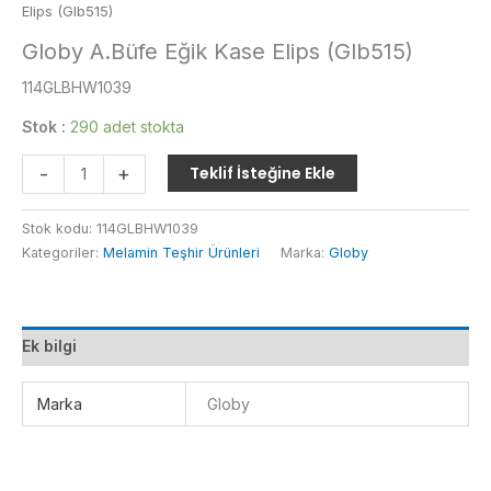
Elips (Glb515)
Globy A.Büfe Eğik Kase Elips (Glb515)
114GLBHW1039
Stok :
290 adet stokta
Globy
-
+
Teklif İsteğine Ekle
A.Büfe
Eğik
Stok kodu:
114GLBHW1039
Kase
Kategoriler:
Melamin Teşhir Ürünleri
Marka:
Globy
Elips
(Glb515)
adet
Ek bilgi
Marka
Globy