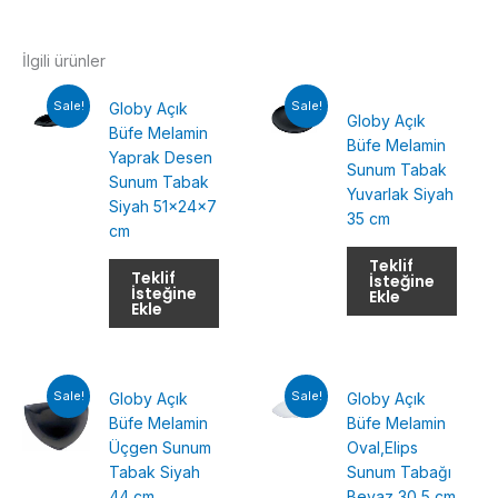
İlgili ürünler
Sale!
Sale!
Globy Açık
Globy Açık
Büfe Melamin
Büfe Melamin
Yaprak Desen
Sunum Tabak
Sunum Tabak
Yuvarlak Siyah
Siyah 51x24x7
35 cm
cm
Teklif
Teklif
İsteğine
İsteğine
Ekle
Ekle
Sale!
Sale!
Globy Açık
Globy Açık
Büfe Melamin
Büfe Melamin
Üçgen Sunum
Oval,Elips
Tabak Siyah
Sunum Tabağı
44 cm
Beyaz 30,5 cm