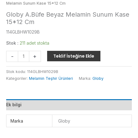
Melamin Sunum Kase 15*12 Cm
Globy A.Büfe Beyaz Melamin Sunum Kase
15*12 Cm
114GLBHW1029B
Stok :
211 adet stokta
Globy
-
+
Teklif İsteğine Ekle
A.Büfe
Beyaz
Stok kodu:
114GLBHW1029B
Melamin
Kategoriler:
Melamin Teşhir Ürünleri
Marka:
Globy
Sunum
Kase
15*12
Cm
Ek bilgi
adet
Marka
Globy