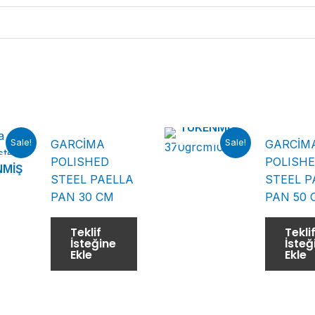
TÜKENMIŞ
Sale!
Sale!
GARCİMA
GARCİM
POLISHED
POLISH
NMIŞ
STEEL PAELLA
STEEL P
PAN 30 CM
PAN 50 
Teklif
Tekli
İsteğine
İsteğ
Ekle
Ekle