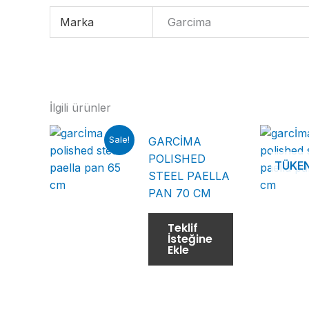
Marka
Garcima
İlgili ürünler
Sale!
GARCİMA
POLISHED
TÜKE
STEEL PAELLA
PAN 70 CM
Teklif
İsteğine
Ekle