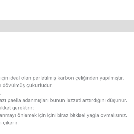
lla için ideal olan parlatılmış karbon çeliğinden yapılmıştır.
nı dövülmüş çukurludur.
.
bazı paella adanmışları bunun lezzeti arttırdığını düşünür.
kkat gerektirir:
mayı önlemek için içini biraz bitkisel yağla ovmalısınız.
 çıkarır.