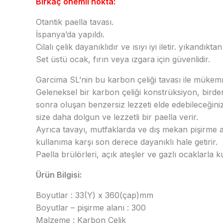
Birkaç önemli nokta:
Otantik paella tavası.
İspanya’da yapıldı.
Cilalı çelik dayanıklıdır ve ısıyı iyi iletir. yıkandık
Set üstü ocak, fırın veya ızgara için güvenlidir.
Garcima SL’nin bu karbon çeliği tavası ile mükemm
Geleneksel bir karbon çeliği konstrüksiyon, birde
sonra oluşan benzersiz lezzeti elde edebileceğini
size daha dolgun ve lezzetli bir paella verir.
Ayrıca tavayı, mutfaklarda ve dış mekan pişirme a
kullanıma karşı son derece dayanıklı hale getirir.
Paella brülörleri, açık ateşler ve gazlı ocaklarla 
Ürün Bilgisi:
Boyutlar : 33(Y) x 360(çap)mm
Boyutlar – pişirme alanı : 300
Malzeme : Karbon Çelik