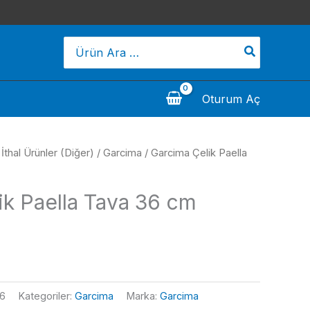
Search
for:
Oturum Aç
/
İthal Ürünler (Diğer)
/
Garcima
/ Garcima Çelik Paella
ik Paella Tava 36 cm
6
Kategoriler:
Garcima
Marka:
Garcima