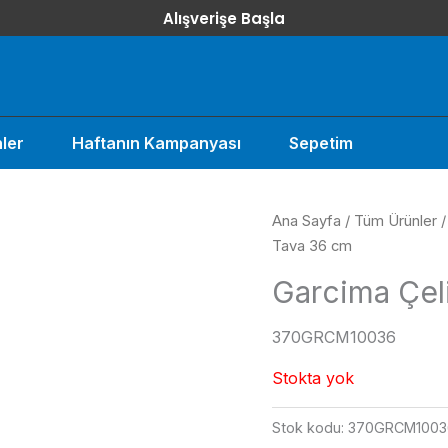
Alışverişe Başla
ler
Haftanın Kampanyası
Sepetim
Ana Sayfa
/
Tüm Ürünler
Tava 36 cm
Garcima Çel
370GRCM10036
Stokta yok
Stok kodu:
370GRCM1003