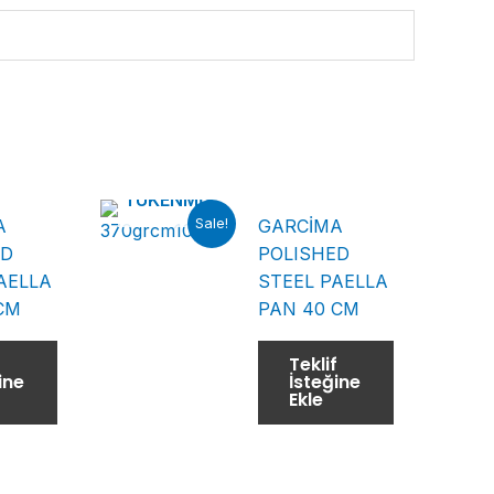
TÜKENMIŞ
Sale!
A
GARCİMA
ED
POLISHED
AELLA
STEEL PAELLA
CM
PAN 40 CM
f
Teklif
ine
İsteğine
Ekle