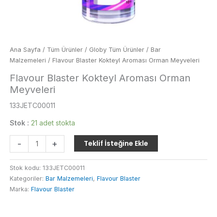
Ana Sayfa
/
Tüm Ürünler
/
Globy Tüm Ürünler
/
Bar
Malzemeleri
/ Flavour Blaster Kokteyl Aroması Orman Meyveleri
Flavour Blaster Kokteyl Aroması Orman
Meyveleri
133JETC00011
Stok :
21 adet stokta
Flavour
-
+
Teklif İsteğine Ekle
Blaster
Kokteyl
Stok kodu:
133JETC00011
Aroması
Kategoriler:
Bar Malzemeleri
,
Flavour Blaster
Orman
Marka:
Flavour Blaster
Meyveleri
adet