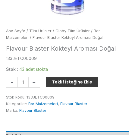
Ana Sayfa
/
Tüm Ürünler
/
Globy Tüm Ürünler
/
Bar
Malzemeleri
/ Flavour Blaster Kokteyl Aroması Doğal
Flavour Blaster Kokteyl Aroması Doğal
133JETC00009
Stok :
43 adet stokta
Flavour
-
+
Teklif İsteğine Ekle
Blaster
Kokteyl
Stok kodu:
133JETC00009
Aroması
Kategoriler:
Bar Malzemeleri
,
Flavour Blaster
Doğal
Marka:
Flavour Blaster
adet