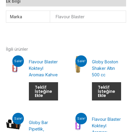
Ek bilgi
Marka
Flavour Blaster
İlgili ürünler
Sale!
Sale!
Flavour Blaster
Globy Boston
Kokteyl
Shaker Altın
Aroması Kahve
500 cc
Teklif
Teklif
İsteğine
İsteğine
Ekle
Ekle
Sale!
Sale!
Flavour Blaster
Globy Bar
Kokteyl
Pipetlik,