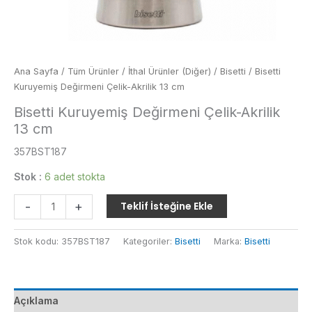
Ana Sayfa
/
Tüm Ürünler
/
İthal Ürünler (Diğer)
/
Bisetti
/ Bisetti
Kuruyemiş Değirmeni Çelik-Akrilik 13 cm
Bisetti Kuruyemiş Değirmeni Çelik-Akrilik
13 cm
357BST187
Stok :
6 adet stokta
Bisetti
-
+
Teklif İsteğine Ekle
Kuruyemiş
Değirmeni
Stok kodu:
357BST187
Kategoriler:
Bisetti
Marka:
Bisetti
Çelik-
Akrilik
13
cm
Açıklama
adet