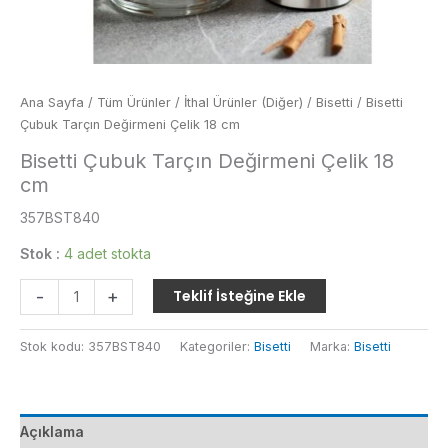
Ana Sayfa
/
Tüm Ürünler
/
İthal Ürünler (Diğer)
/
Bisetti
/ Bisetti
Çubuk Tarçın Değirmeni Çelik 18 cm
Bisetti Çubuk Tarçın Değirmeni Çelik 18
cm
357BST840
Stok :
4 adet stokta
Bisetti
-
+
Teklif İsteğine Ekle
Çubuk
Tarçın
Stok kodu:
357BST840
Kategoriler:
Bisetti
Marka:
Bisetti
Değirmeni
Çelik
18
cm
Açıklama
adet