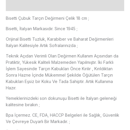
Ek bilgi
Bisetti Çubuk Tarçın Değirmeni Çelik 18 cm ;
Bisetti, İtalyan Markasıdır. Since 1945 ;
Orijinal Bisetti Tuzluk, Karabiber ve Baharat Değirmenleri
İtalyan Kalitesiyle Artık Sofralarınızda ;
Teknik Açıdan Verimli Olan Değirmen Kullanım Açısından da
Pratiktir, Yükesik Kaliteli Malzemeden Yapılmıştır. İki Farklı
İşlem Sayesinde Tarçın Kabukları Önce Kırılır , Kırıldıktan
Sonra Hazne İçinde Mükemmel Şekilde Öğütülen Tarçın
Kabukları Eşsiz bir Koku Ve Tada Sahiptir. Artık Kullanıma
Hazır.
Yemeklerinizdeki son dokunuşu Bisetti ile İtalyan geleneği
kalitesine bırakın ;
Bpa İçermez. CE, FDA, HACCP Belgeleri ile Sağlık, Güvenlik
Ve Çevreye Duyarlı Bir Markadır. ;